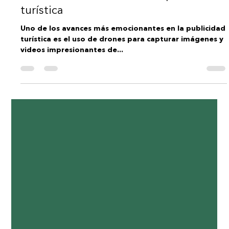
DRONE SPAIN FILMS
4 oct 2023
2 min de lectura
Potenciando el Turismo Local: drones,
la herramienta secreta en la publicidad
turística
Uno de los avances más emocionantes en la publicidad
turística es el uso de drones para capturar imágenes y
videos impresionantes de...