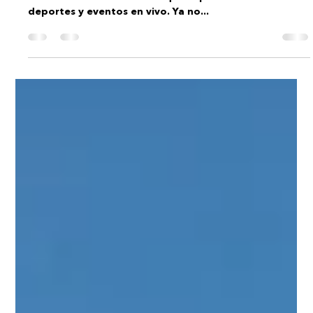
DRONE SPAIN FILMS
6 nov 2023
2 min de lectura
Volando alto: drones en la grabación de
deportes y eventos en vivo
Los avances tecnológicos de los últimos años han
revolucionado la forma en que experimentamos los
deportes y eventos en vivo. Ya no...