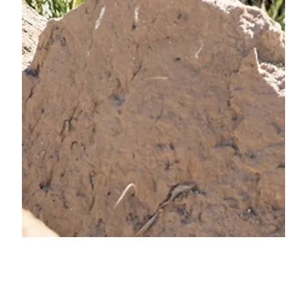
Add a Title
80 CMS
ROL
FECHA
CLIENTE
PLATAFORMA