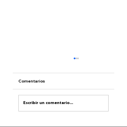
Comentarios
Escribir un comentario...
Volando alto: drones en la grabación