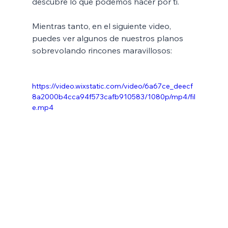
descubre lo que podemos hacer por ti. 
Mientras tanto, en el siguiente video, 
puedes ver algunos de nuestros planos 
sobrevolando rincones maravillosos: 
https://video.wixstatic.com/video/6a67ce_deecf
8a2000b4cca94f573cafb910583/1080p/mp4/fil
e.mp4